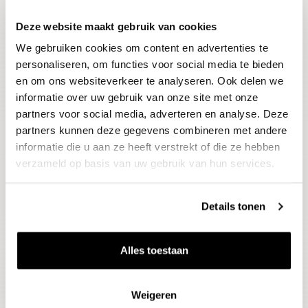
Deze website maakt gebruik van cookies
Blijf op de hoogte
We gebruiken cookies om content en advertenties te
Ontvang het laatste wijnnieuws, proeverijen en
evenementen
personaliseren, om functies voor social media te bieden
en om ons websiteverkeer te analyseren. Ook delen we
informatie over uw gebruik van onze site met onze
E-mailadres
partners voor social media, adverteren en analyse. Deze
partners kunnen deze gegevens combineren met andere
informatie die u aan ze heeft verstrekt of die ze hebben
Aanmelden
verzameld op basis van uw gebruik van hun services.
Details tonen
Alles toestaan
Weigeren
Wijnen
Thema's