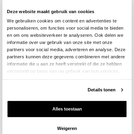
Deze website maakt gebruik van cookies
Blijf op de hoogte
We gebruiken cookies om content en advertenties te
Ontvang het laatste wijnnieuws, proeverijen en
evenementen
personaliseren, om functies voor social media te bieden
en om ons websiteverkeer te analyseren. Ook delen we
informatie over uw gebruik van onze site met onze
E-mailadres
partners voor social media, adverteren en analyse. Deze
partners kunnen deze gegevens combineren met andere
informatie die u aan ze heeft verstrekt of die ze hebben
Aanmelden
verzameld op basis van uw gebruik van hun services.
Details tonen
Alles toestaan
Weigeren
Wijnen
Thema's