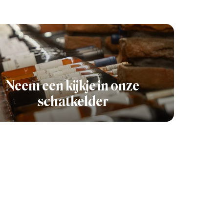
Neem een kijkje in onze
schatkelder