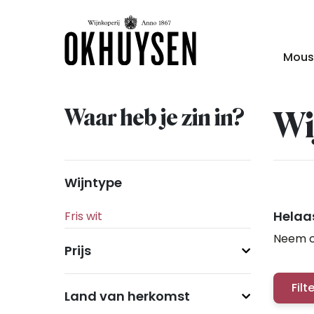
Mous
Waar heb je zin in?
Wi
Wijntype
Helaas
Neem c
Prijs
Filt
Land van herkomst