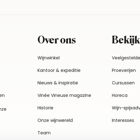
Over ons
Bekijk
Wijnwinkel
Veelgesteld
Kantoor & expeditie
Proeverijen
Nieuws & inspiratie
Cursussen
en
Vinée Vineuse magazine
Horeca
Historie
Wijn-spijsad
nze
Onze wijnwereld
Interesses
Team