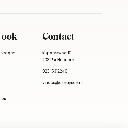
 ook
Contact
e vragen
Küppersweg 19
2031 EA Haarlem
023-5312240
vineus@okhuysen.nl
vies