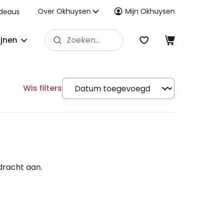
Over Okhuysen
Mijn Okhuysen
deaus
ijnen
Wis filters
dracht aan.