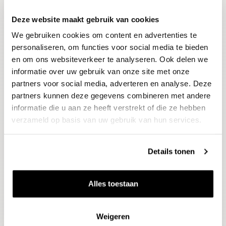
Deze website maakt gebruik van cookies
Blijf op de hoogte
We gebruiken cookies om content en advertenties te
Ontvang het laatste wijnnieuws, proeverijen en
evenementen
personaliseren, om functies voor social media te bieden
en om ons websiteverkeer te analyseren. Ook delen we
informatie over uw gebruik van onze site met onze
E-mailadres
partners voor social media, adverteren en analyse. Deze
partners kunnen deze gegevens combineren met andere
informatie die u aan ze heeft verstrekt of die ze hebben
Aanmelden
verzameld op basis van uw gebruik van hun services.
Details tonen
Alles toestaan
Weigeren
Wijnen
Thema's