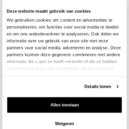
Deze website maakt gebruik van cookies
Blijf op de hoogte
We gebruiken cookies om content en advertenties te
Ontvang het laatste wijnnieuws, proeverijen en
evenementen
personaliseren, om functies voor social media te bieden
en om ons websiteverkeer te analyseren. Ook delen we
informatie over uw gebruik van onze site met onze
E-mailadres
partners voor social media, adverteren en analyse. Deze
partners kunnen deze gegevens combineren met andere
informatie die u aan ze heeft verstrekt of die ze hebben
Aanmelden
verzameld op basis van uw gebruik van hun services.
Details tonen
Alles toestaan
Weigeren
Wijnen
Thema's