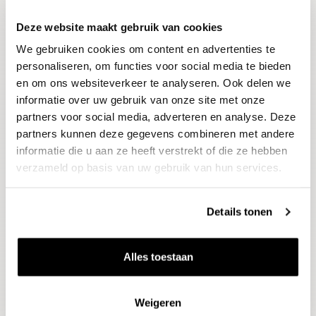
Deze website maakt gebruik van cookies
Blijf op de hoogte
We gebruiken cookies om content en advertenties te
Ontvang het laatste wijnnieuws, proeverijen en
evenementen
personaliseren, om functies voor social media te bieden
en om ons websiteverkeer te analyseren. Ook delen we
informatie over uw gebruik van onze site met onze
E-mailadres
partners voor social media, adverteren en analyse. Deze
partners kunnen deze gegevens combineren met andere
informatie die u aan ze heeft verstrekt of die ze hebben
Aanmelden
verzameld op basis van uw gebruik van hun services.
Details tonen
Alles toestaan
Weigeren
Wijnen
Thema's