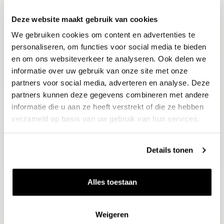
Deze website maakt gebruik van cookies
Blijf op de hoogte
We gebruiken cookies om content en advertenties te
Ontvang het laatste wijnnieuws, proeverijen en
evenementen
personaliseren, om functies voor social media te bieden
en om ons websiteverkeer te analyseren. Ook delen we
informatie over uw gebruik van onze site met onze
E-mailadres
partners voor social media, adverteren en analyse. Deze
partners kunnen deze gegevens combineren met andere
informatie die u aan ze heeft verstrekt of die ze hebben
Aanmelden
verzameld op basis van uw gebruik van hun services.
Details tonen
Alles toestaan
Weigeren
Wijnen
Thema's