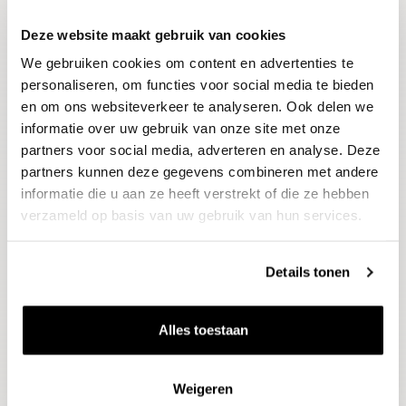
Deze website maakt gebruik van cookies
Blijf op de hoogte
We gebruiken cookies om content en advertenties te
Ontvang het laatste wijnnieuws, proeverijen en
evenementen
personaliseren, om functies voor social media te bieden
en om ons websiteverkeer te analyseren. Ook delen we
informatie over uw gebruik van onze site met onze
E-mailadres
partners voor social media, adverteren en analyse. Deze
partners kunnen deze gegevens combineren met andere
informatie die u aan ze heeft verstrekt of die ze hebben
Aanmelden
verzameld op basis van uw gebruik van hun services.
Details tonen
Alles toestaan
Weigeren
Wijnen
Thema's