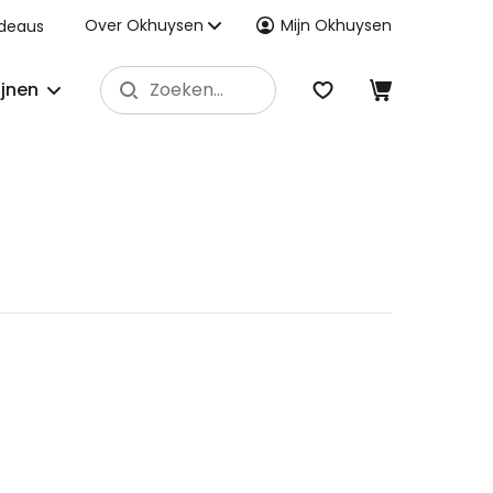
Over Okhuysen
Mijn Okhuysen
deaus
ijnen