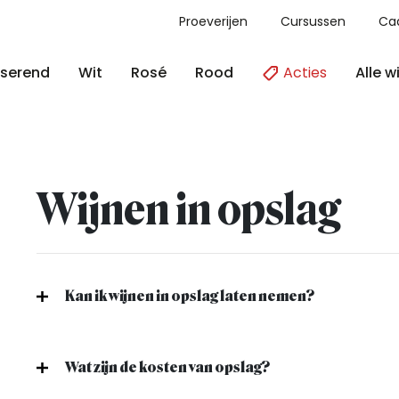
Proeverijen
Cursussen
Ca
Acties
Alle w
serend
Wit
Rosé
Rood
Wijnen in opslag
Kan ik wijnen in opslag laten nemen?
Wat zijn de kosten van opslag?