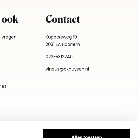
 ook
Contact
e vragen
Küppersweg 19
2031 EA Haarlem
023-5312240
vineus@okhuysen.nl
vies
Alles toestaan