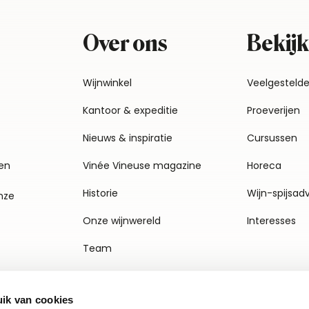
Over ons
Bekijk
Wijnwinkel
Veelgesteld
Kantoor & expeditie
Proeverijen
Nieuws & inspiratie
Cursussen
en
Vinée Vineuse magazine
Horeca
Historie
Wijn-spijsad
nze
Onze wijnwereld
Interesses
Team
Vacatures
ik van cookies
Agenda