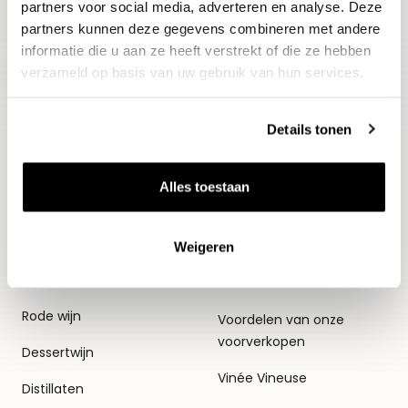
partners voor social media, adverteren en analyse. Deze
partners kunnen deze gegevens combineren met andere
informatie die u aan ze heeft verstrekt of die ze hebben
verzameld op basis van uw gebruik van hun services.
Wijnen
Thema's
Details tonen
Alle wijnen
Voorverkopen
Alles toestaan
Mousserend
Huiswijnen
Witte wijn
Proefpakketten
Weigeren
Rosé
Relatiegeschenken
Rode wijn
Voordelen van onze
voorverkopen
Dessertwijn
Vinée Vineuse
Distillaten