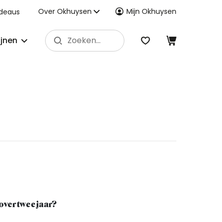
Over Okhuysen
Mijn Okhuysen
deaus
ijnen
 over twee jaar?