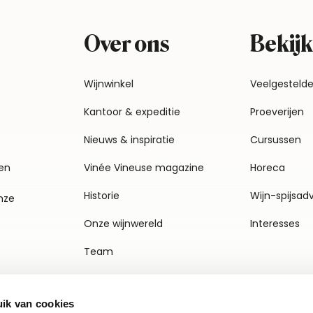
Over ons
Bekijk
Wijnwinkel
Veelgesteld
Kantoor & expeditie
Proeverijen
Nieuws & inspiratie
Cursussen
en
Vinée Vineuse magazine
Horeca
Historie
Wijn-spijsad
nze
Onze wijnwereld
Interesses
Team
Vacatures
ik van cookies
Agenda