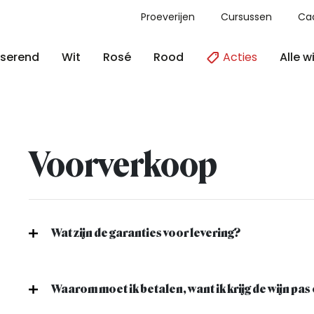
Proeverijen
Cursussen
Ca
Acties
Alle w
serend
Wit
Rosé
Rood
Voorverkoop
Wat zijn de garanties voor levering?
Waarom moet ik betalen, want ik krijg de wijn pas