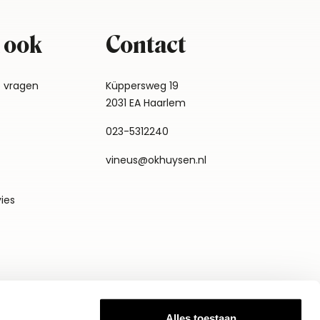
 ook
Contact
e vragen
Küppersweg 19
2031 EA Haarlem
023-5312240
vineus@okhuysen.nl
vies
Alles toestaan