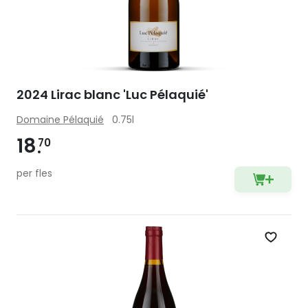
2024 Lirac blanc 'Luc Pélaquié'
Domaine Pélaquié
0.75l
18
70
per fles
Zet op 