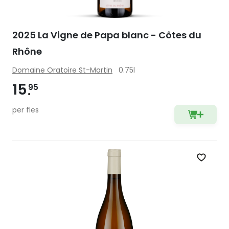
2025 La Vigne de Papa blanc - Côtes du
Rhône
Domaine Oratoire St-Martin
0.75l
15
95
per fles
Zet op 