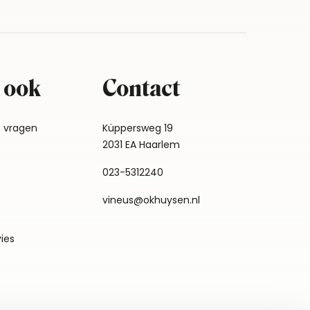
 ook
Contact
e vragen
Küppersweg 19
2031 EA Haarlem
023-5312240
vineus@okhuysen.nl
vies