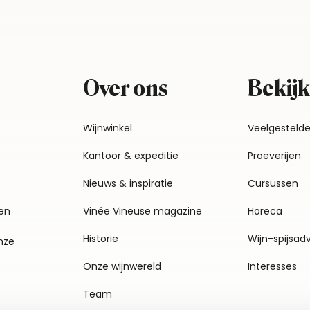
Over ons
Bekijk
Wijnwinkel
Veelgesteld
Kantoor & expeditie
Proeverijen
Nieuws & inspiratie
Cursussen
en
Vinée Vineuse magazine
Horeca
Historie
Wijn-spijsad
nze
Onze wijnwereld
Interesses
Team