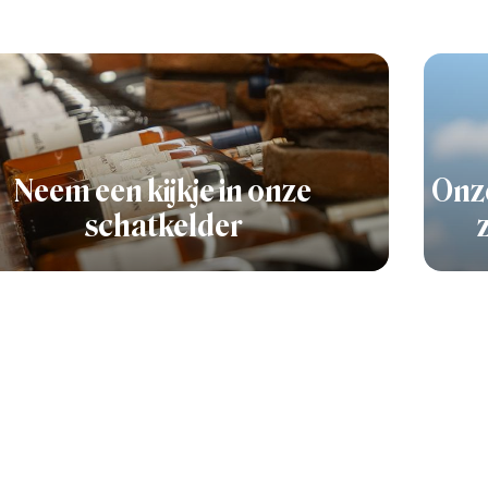
Neem een kijkje in onze
Onze
schatkelder