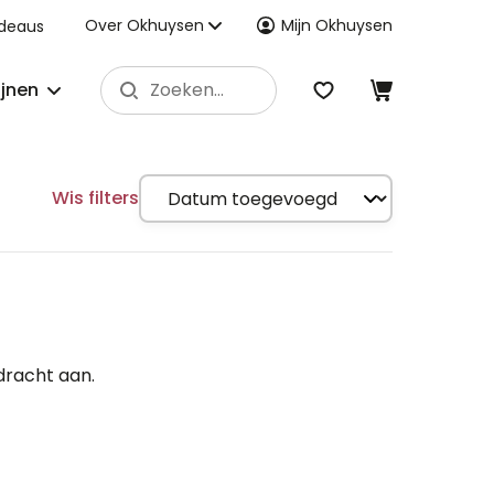
Over Okhuysen
Mijn Okhuysen
deaus
ijnen
Wis filters
dracht aan.