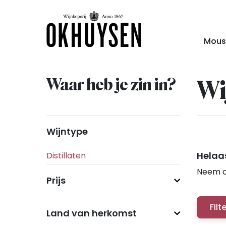
Mous
Waar heb je zin in?
Wi
Wijntype
Helaas
Neem c
Prijs
Filt
Land van herkomst