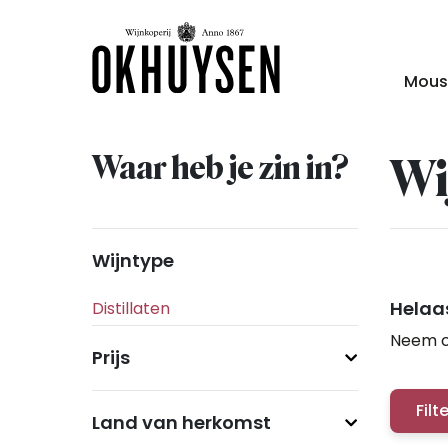
Mous
Waar heb je zin in?
Wi
Wijntype
Helaas
Neem c
Prijs
Filt
Land van herkomst