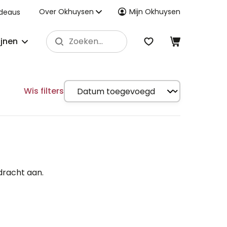
Over Okhuysen
Mijn Okhuysen
deaus
ijnen
Wis filters
dracht aan.