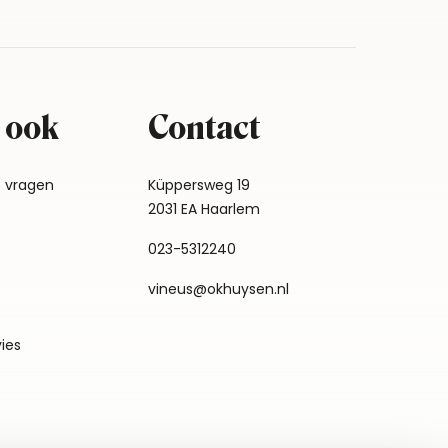
 ook
Contact
e vragen
Küppersweg 19
2031 EA Haarlem
023-5312240
vineus@okhuysen.nl
vies