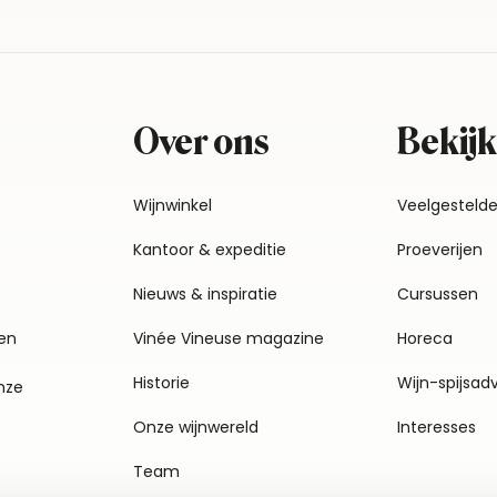
Over ons
Bekijk
Wijnwinkel
Veelgesteld
Kantoor & expeditie
Proeverijen
Nieuws & inspiratie
Cursussen
en
Vinée Vineuse magazine
Horeca
Historie
Wijn-spijsad
nze
Onze wijnwereld
Interesses
Team