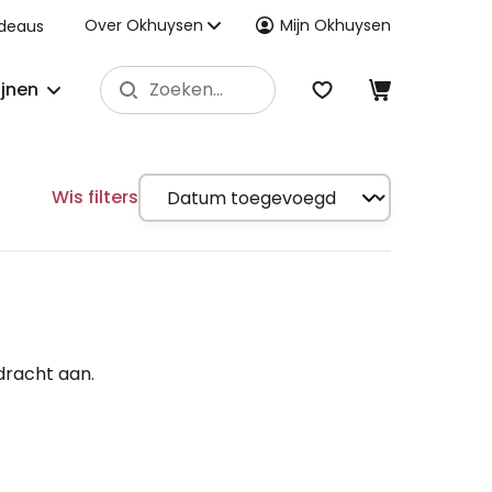
Over Okhuysen
Mijn Okhuysen
deaus
ijnen
Wis filters
dracht aan.