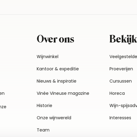
Over ons
Bekijk
Wijnwinkel
Veelgesteld
Kantoor & expeditie
Proeverijen
Nieuws & inspiratie
Cursussen
en
Vinée Vineuse magazine
Horeca
Historie
Wijn-spijsad
nze
Onze wijnwereld
Interesses
Team