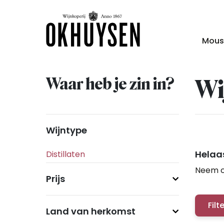
Mous
Waar heb je zin in?
Wi
Wijntype
Helaas
Neem c
Prijs
Filt
Land van herkomst