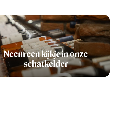
Neem een kijkje in onze
schatkelder