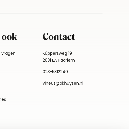
 ook
Contact
e vragen
Küppersweg 19
2031 EA Haarlem
023-5312240
vineus@okhuysen.nl
vies