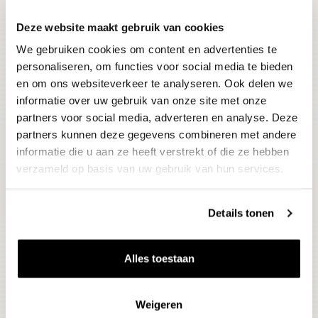
Deze website maakt gebruik van cookies
Blijf op de hoogte
We gebruiken cookies om content en advertenties te
Ontvang het laatste wijnnieuws, proeverijen en
evenementen
personaliseren, om functies voor social media te bieden
en om ons websiteverkeer te analyseren. Ook delen we
informatie over uw gebruik van onze site met onze
E-mailadres
partners voor social media, adverteren en analyse. Deze
partners kunnen deze gegevens combineren met andere
informatie die u aan ze heeft verstrekt of die ze hebben
Aanmelden
verzameld op basis van uw gebruik van hun services.
Details tonen
Alles toestaan
Weigeren
Wijnen
Thema's