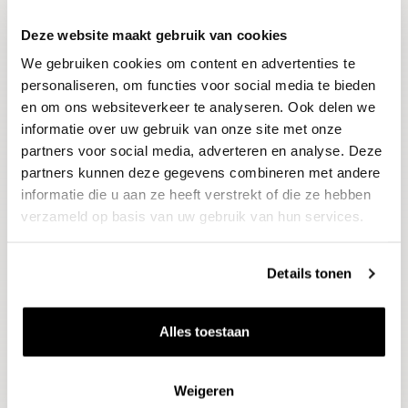
Deze website maakt gebruik van cookies
Blijf op de hoogte
We gebruiken cookies om content en advertenties te
Ontvang het laatste wijnnieuws, proeverijen en
evenementen
personaliseren, om functies voor social media te bieden
en om ons websiteverkeer te analyseren. Ook delen we
informatie over uw gebruik van onze site met onze
E-mailadres
partners voor social media, adverteren en analyse. Deze
partners kunnen deze gegevens combineren met andere
informatie die u aan ze heeft verstrekt of die ze hebben
Aanmelden
verzameld op basis van uw gebruik van hun services.
Details tonen
Alles toestaan
Weigeren
Wijnen
Thema's