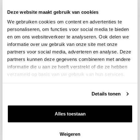
Deze website maakt gebruik van cookies
Blijf op de hoogte
We gebruiken cookies om content en advertenties te
Ontvang het laatste wijnnieuws, proeverijen en
evenementen
personaliseren, om functies voor social media te bieden
en om ons websiteverkeer te analyseren. Ook delen we
informatie over uw gebruik van onze site met onze
E-mailadres
partners voor social media, adverteren en analyse. Deze
partners kunnen deze gegevens combineren met andere
informatie die u aan ze heeft verstrekt of die ze hebben
Aanmelden
verzameld op basis van uw gebruik van hun services.
Details tonen
Alles toestaan
Weigeren
Wijnen
Thema's