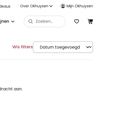
Over Okhuysen
Mijn Okhuysen
deaus
ijnen
Wis filters
dracht aan.