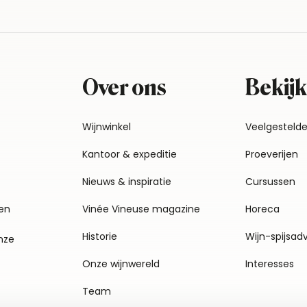
Over ons
Bekijk
Wijnwinkel
Veelgesteld
Kantoor & expeditie
Proeverijen
Nieuws & inspiratie
Cursussen
en
Vinée Vineuse magazine
Horeca
Historie
Wijn-spijsad
nze
Onze wijnwereld
Interesses
Team