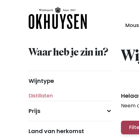
Mous
Waar heb je zin in?
Wi
Wijntype
Helaas
Neem c
Prijs
Filt
Land van herkomst