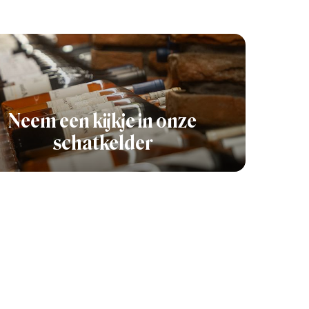
Neem een kijkje in onze
schatkelder