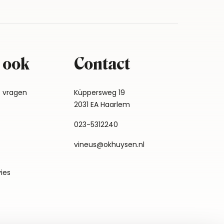
 ook
Contact
e vragen
Küppersweg 19
2031 EA Haarlem
023-5312240
vineus@okhuysen.nl
vies