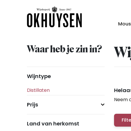
Mous
Waar heb je zin in?
Wi
Wijntype
Helaas
Neem c
Prijs
Filt
Land van herkomst