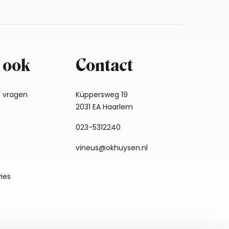
 ook
Contact
e vragen
Küppersweg 19
2031 EA Haarlem
023-5312240
vineus@okhuysen.nl
vies