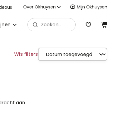
Over Okhuysen
Mijn Okhuysen
deaus
ijnen
Wis filters
dracht aan.