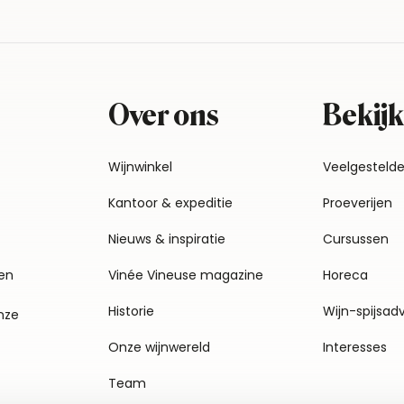
Over ons
Bekijk
Wijnwinkel
Veelgesteld
Kantoor & expeditie
Proeverijen
Nieuws & inspiratie
Cursussen
en
Vinée Vineuse magazine
Horeca
Historie
Wijn-spijsad
nze
Onze wijnwereld
Interesses
Team