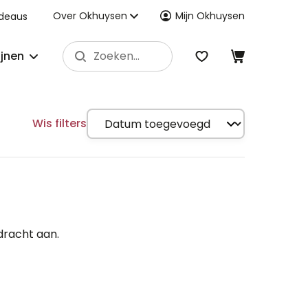
Over Okhuysen
Mijn Okhuysen
deaus
ijnen
Wis filters
dracht aan.