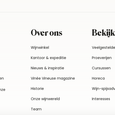
Over ons
Bekijk
Wijnwinkel
Veelgesteld
Kantoor & expeditie
Proeverijen
Nieuws & inspiratie
Cursussen
en
Vinée Vineuse magazine
Horeca
Historie
Wijn-spijsad
nze
Onze wijnwereld
Interesses
Team