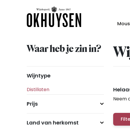
Mous
Waar heb je zin in?
Wi
Wijntype
Helaas
Neem c
Prijs
Filt
Land van herkomst