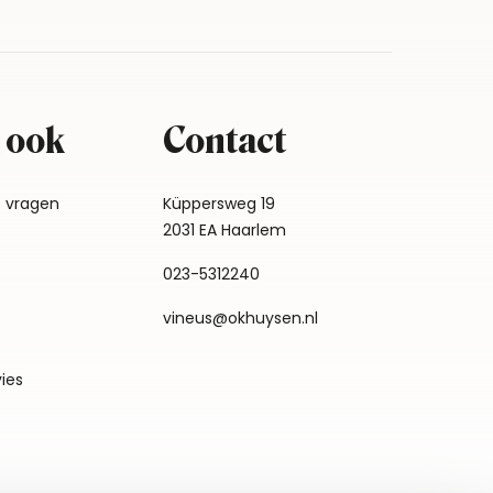
 ook
Contact
e vragen
Küppersweg 19
2031 EA Haarlem
023-5312240
vineus@okhuysen.nl
vies