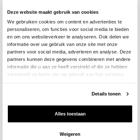
Deze website maakt gebruik van cookies
Blijf op de hoogte
We gebruiken cookies om content en advertenties te
Ontvang het laatste wijnnieuws, proeverijen en
evenementen
personaliseren, om functies voor social media te bieden
en om ons websiteverkeer te analyseren. Ook delen we
informatie over uw gebruik van onze site met onze
E-mailadres
partners voor social media, adverteren en analyse. Deze
partners kunnen deze gegevens combineren met andere
informatie die u aan ze heeft verstrekt of die ze hebben
Aanmelden
verzameld op basis van uw gebruik van hun services.
Details tonen
Alles toestaan
Weigeren
Wijnen
Thema's