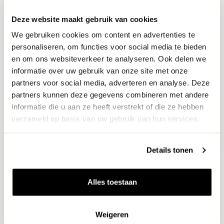
Deze website maakt gebruik van cookies
Blijf op de hoogte
We gebruiken cookies om content en advertenties te
Ontvang het laatste wijnnieuws, proeverijen en
evenementen
personaliseren, om functies voor social media te bieden
en om ons websiteverkeer te analyseren. Ook delen we
informatie over uw gebruik van onze site met onze
E-mailadres
partners voor social media, adverteren en analyse. Deze
partners kunnen deze gegevens combineren met andere
informatie die u aan ze heeft verstrekt of die ze hebben
Aanmelden
verzameld op basis van uw gebruik van hun services.
Details tonen
Alles toestaan
Weigeren
Wijnen
Thema's