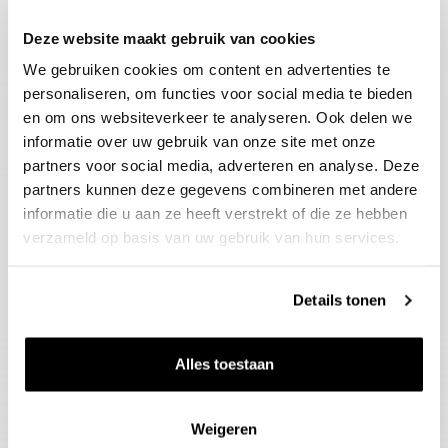
Deze website maakt gebruik van cookies
Blijf op de hoogte
We gebruiken cookies om content en advertenties te
Ontvang het laatste wijnnieuws, proeverijen en
evenementen
personaliseren, om functies voor social media te bieden
en om ons websiteverkeer te analyseren. Ook delen we
informatie over uw gebruik van onze site met onze
E-mailadres
partners voor social media, adverteren en analyse. Deze
partners kunnen deze gegevens combineren met andere
informatie die u aan ze heeft verstrekt of die ze hebben
Aanmelden
verzameld op basis van uw gebruik van hun services.
Details tonen
Alles toestaan
Weigeren
Wijnen
Thema's