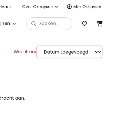
Over Okhuysen
Mijn Okhuysen
deaus
ijnen
Wis filters
dracht aan.