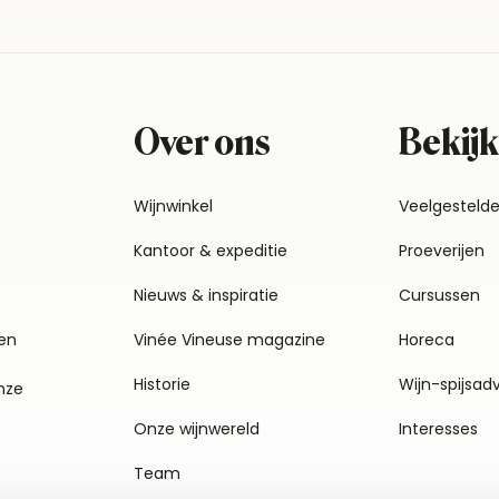
Over ons
Bekijk
Wijnwinkel
Veelgesteld
Kantoor & expeditie
Proeverijen
Nieuws & inspiratie
Cursussen
en
Vinée Vineuse magazine
Horeca
Historie
Wijn-spijsad
nze
Onze wijnwereld
Interesses
Team