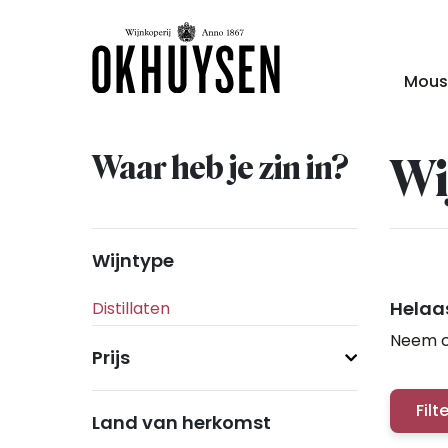
Mous
Waar heb je zin in?
Wi
Wijntype
Helaas
Neem c
Prijs
Filt
Land van herkomst