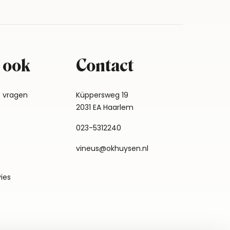
 ook
Contact
e vragen
Küppersweg 19
2031 EA Haarlem
023-5312240
vineus@okhuysen.nl
vies