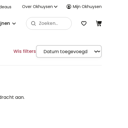
Over Okhuysen
Mijn Okhuysen
deaus
ijnen
Wis filters
dracht aan.