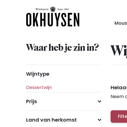
Mous
Waar heb je zin in?
Wi
Wijntype
Helaas
Neem c
Prijs
Filt
Land van herkomst