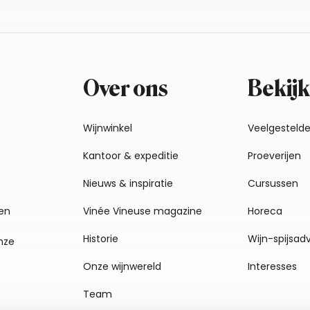
Over ons
Bekijk
Wijnwinkel
Veelgesteld
Kantoor & expeditie
Proeverijen
Nieuws & inspiratie
Cursussen
en
Vinée Vineuse magazine
Horeca
Historie
Wijn-spijsad
nze
Onze wijnwereld
Interesses
Team