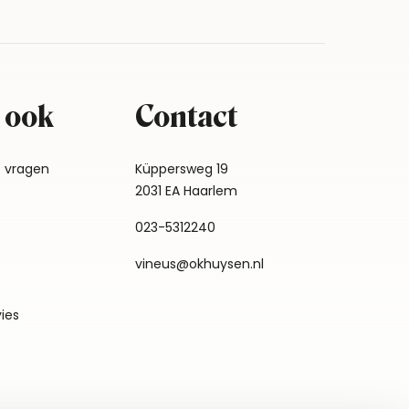
 ook
Contact
e vragen
Küppersweg 19
2031 EA Haarlem
023-5312240
vineus@okhuysen.nl
vies