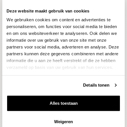
Deze website maakt gebruik van cookies
Blijf op de hoogte
We gebruiken cookies om content en advertenties te
Ontvang het laatste wijnnieuws, proeverijen en
evenementen
personaliseren, om functies voor social media te bieden
en om ons websiteverkeer te analyseren. Ook delen we
informatie over uw gebruik van onze site met onze
E-mailadres
partners voor social media, adverteren en analyse. Deze
partners kunnen deze gegevens combineren met andere
informatie die u aan ze heeft verstrekt of die ze hebben
Aanmelden
verzameld op basis van uw gebruik van hun services.
Details tonen
Alles toestaan
Weigeren
Wijnen
Thema's