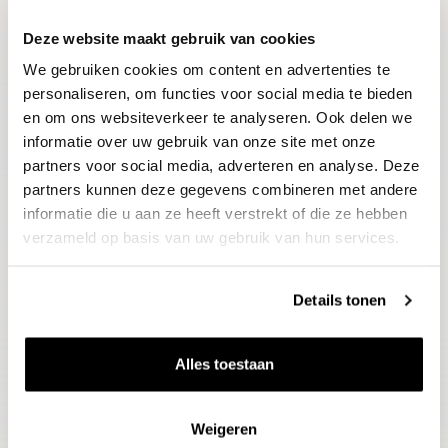
Deze website maakt gebruik van cookies
Blijf op de hoogte
We gebruiken cookies om content en advertenties te
Ontvang het laatste wijnnieuws, proeverijen en
evenementen
personaliseren, om functies voor social media te bieden
en om ons websiteverkeer te analyseren. Ook delen we
informatie over uw gebruik van onze site met onze
E-mailadres
partners voor social media, adverteren en analyse. Deze
partners kunnen deze gegevens combineren met andere
informatie die u aan ze heeft verstrekt of die ze hebben
Aanmelden
verzameld op basis van uw gebruik van hun services.
Details tonen
Alles toestaan
Weigeren
Wijnen
Thema's