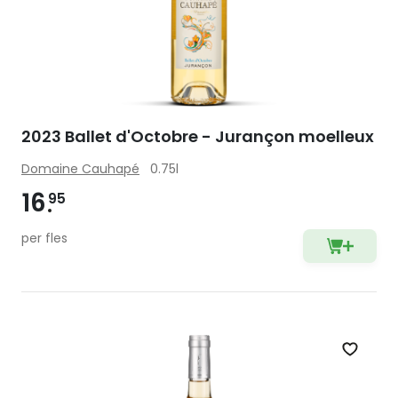
2023 Ballet d'Octobre - Jurançon moelleux
Domaine Cauhapé
0.75l
16
95
per fles
Zet op 