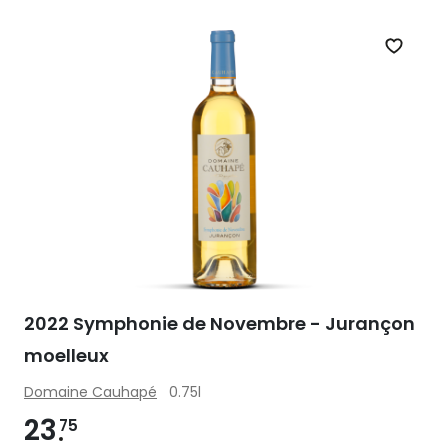
Zet op 
2022 Symphonie de Novembre - Jurançon
moelleux
Domaine Cauhapé
0.75l
23
75