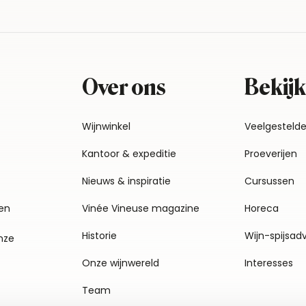
Over ons
Bekijk
Wijnwinkel
Veelgesteld
Kantoor & expeditie
Proeverijen
Nieuws & inspiratie
Cursussen
en
Vinée Vineuse magazine
Horeca
Historie
Wijn-spijsad
nze
Onze wijnwereld
Interesses
Team