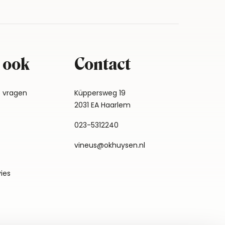
 ook
Contact
e vragen
Küppersweg 19
2031 EA Haarlem
023-5312240
vineus@okhuysen.nl
vies