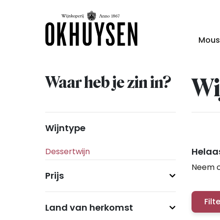
Mous
Waar heb je zin in?
Wi
Wijntype
Helaas
Neem c
Prijs
Filt
Land van herkomst