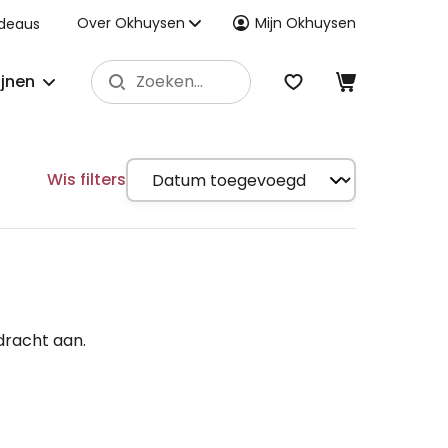
Over Okhuysen
Mijn Okhuysen
deaus
ijnen
Wis filters
dracht aan.