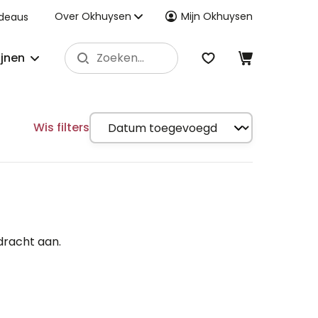
Over Okhuysen
Mijn Okhuysen
deaus
ijnen
Wis filters
dracht aan.