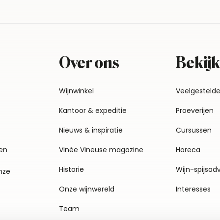
Over ons
Bekijk
Wijnwinkel
Veelgesteld
Kantoor & expeditie
Proeverijen
Nieuws & inspiratie
Cursussen
en
Vinée Vineuse magazine
Horeca
Historie
Wijn-spijsad
nze
Onze wijnwereld
Interesses
Team