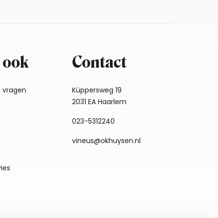
 ook
Contact
e vragen
Küppersweg 19
2031 EA Haarlem
023-5312240
vineus@okhuysen.nl
vies