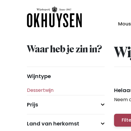
Mous
Waar heb je zin in?
Wi
Wijntype
Helaas
Neem c
Prijs
Filt
Land van herkomst