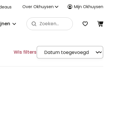
Over Okhuysen
Mijn Okhuysen
deaus
ijnen
Wis filters