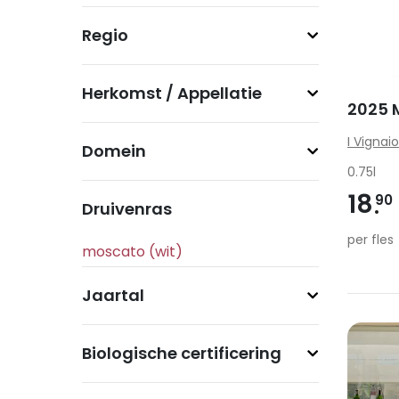
Regio
Herkomst / Appellatie
2025 
I Vignai
Domein
0.75l
18
90
Druivenras
per fles
Jaartal
Biologische certificering