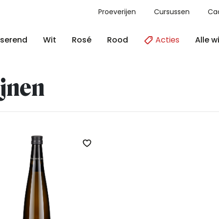
Proeverijen
Cursussen
Ca
Acties
Alle w
serend
Wit
Rosé
Rood
jnen
Zet op verlanglijst