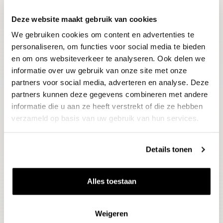
Deze website maakt gebruik van cookies
Blijf op de hoogte
We gebruiken cookies om content en advertenties te
Ontvang het laatste wijnnieuws, proeverijen en
evenementen
personaliseren, om functies voor social media te bieden
en om ons websiteverkeer te analyseren. Ook delen we
informatie over uw gebruik van onze site met onze
E-mailadres
partners voor social media, adverteren en analyse. Deze
partners kunnen deze gegevens combineren met andere
informatie die u aan ze heeft verstrekt of die ze hebben
Aanmelden
verzameld op basis van uw gebruik van hun services.
Details tonen
Alles toestaan
Weigeren
Wijnen
Thema's