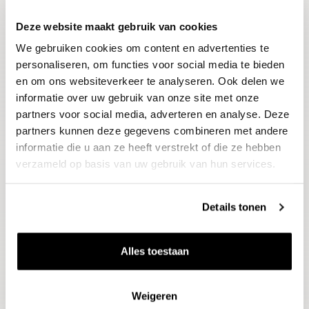
Deze website maakt gebruik van cookies
Blijf op de hoogte
We gebruiken cookies om content en advertenties te
Ontvang het laatste wijnnieuws, proeverijen en
evenementen
personaliseren, om functies voor social media te bieden
en om ons websiteverkeer te analyseren. Ook delen we
informatie over uw gebruik van onze site met onze
E-mailadres
partners voor social media, adverteren en analyse. Deze
partners kunnen deze gegevens combineren met andere
informatie die u aan ze heeft verstrekt of die ze hebben
Aanmelden
verzameld op basis van uw gebruik van hun services.
Details tonen
Alles toestaan
Weigeren
Wijnen
Thema's