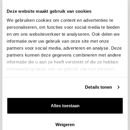
Deze website maakt gebruik van cookies
Blijf op de hoogte
We gebruiken cookies om content en advertenties te
Ontvang het laatste wijnnieuws, proeverijen en
evenementen
personaliseren, om functies voor social media te bieden
en om ons websiteverkeer te analyseren. Ook delen we
informatie over uw gebruik van onze site met onze
E-mailadres
partners voor social media, adverteren en analyse. Deze
partners kunnen deze gegevens combineren met andere
informatie die u aan ze heeft verstrekt of die ze hebben
Aanmelden
verzameld op basis van uw gebruik van hun services.
Details tonen
Alles toestaan
Weigeren
Wijnen
Thema's