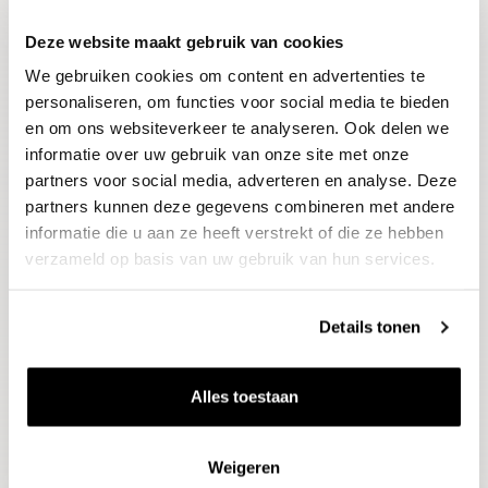
Deze website maakt gebruik van cookies
Blijf op de hoogte
We gebruiken cookies om content en advertenties te
Ontvang het laatste wijnnieuws, proeverijen en
evenementen
personaliseren, om functies voor social media te bieden
en om ons websiteverkeer te analyseren. Ook delen we
informatie over uw gebruik van onze site met onze
E-mailadres
partners voor social media, adverteren en analyse. Deze
partners kunnen deze gegevens combineren met andere
informatie die u aan ze heeft verstrekt of die ze hebben
Aanmelden
verzameld op basis van uw gebruik van hun services.
Details tonen
Alles toestaan
Weigeren
Wijnen
Thema's