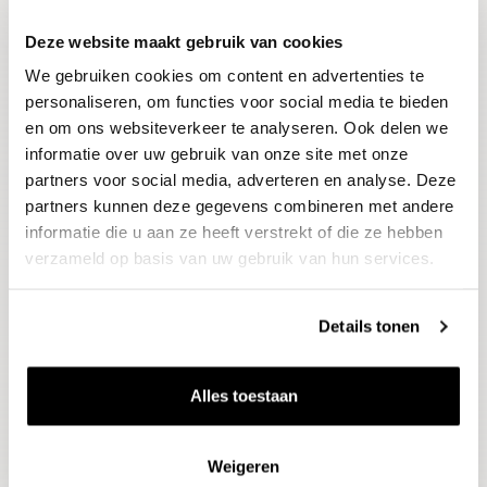
Deze website maakt gebruik van cookies
Blijf op de hoogte
We gebruiken cookies om content en advertenties te
Ontvang het laatste wijnnieuws, proeverijen en
evenementen
personaliseren, om functies voor social media te bieden
en om ons websiteverkeer te analyseren. Ook delen we
informatie over uw gebruik van onze site met onze
E-mailadres
partners voor social media, adverteren en analyse. Deze
partners kunnen deze gegevens combineren met andere
informatie die u aan ze heeft verstrekt of die ze hebben
Aanmelden
verzameld op basis van uw gebruik van hun services.
Details tonen
Alles toestaan
Weigeren
Wijnen
Thema's