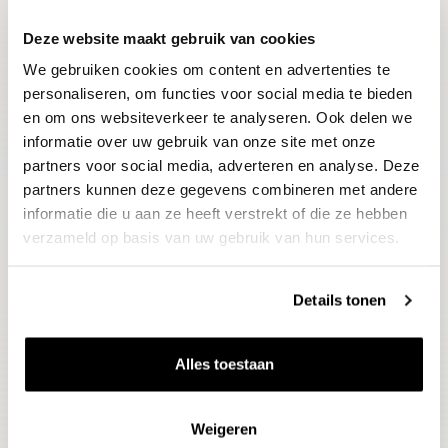
Deze website maakt gebruik van cookies
Blijf op de hoogte
We gebruiken cookies om content en advertenties te
Ontvang het laatste wijnnieuws, proeverijen en
evenementen
personaliseren, om functies voor social media te bieden
en om ons websiteverkeer te analyseren. Ook delen we
informatie over uw gebruik van onze site met onze
E-mailadres
partners voor social media, adverteren en analyse. Deze
partners kunnen deze gegevens combineren met andere
informatie die u aan ze heeft verstrekt of die ze hebben
Aanmelden
verzameld op basis van uw gebruik van hun services.
Details tonen
Alles toestaan
Weigeren
Wijnen
Thema's