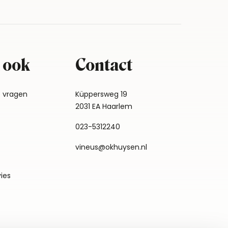
 ook
Contact
e vragen
Küppersweg 19
2031 EA Haarlem
023-5312240
vineus@okhuysen.nl
vies