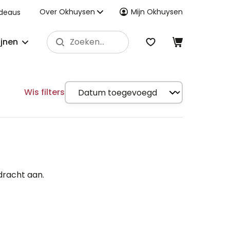
Over Okhuysen
Mijn Okhuysen
deaus
ijnen
Wis filters
dracht aan.