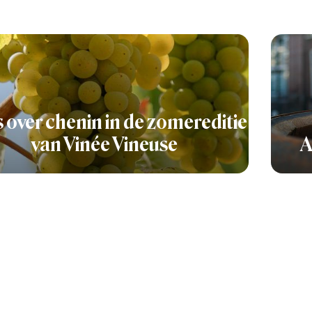
s over chenin in de zomereditie
van Vinée Vineuse
A