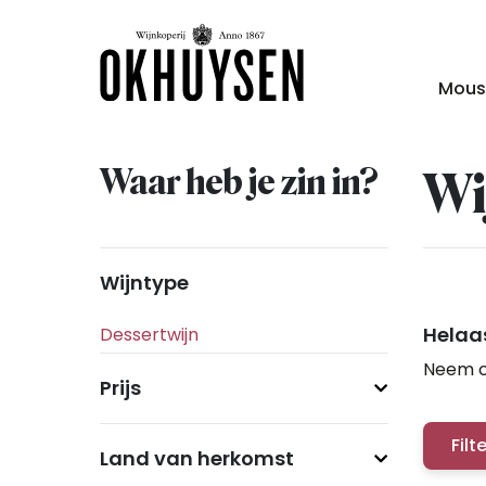
Mous
Waar heb je zin in?
Wi
Wijntype
Helaas
Neem c
Prijs
Filt
Land van herkomst