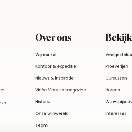
Over ons
Bekijk
Wijnwinkel
Veelgesteld
Kantoor & expeditie
Proeverijen
Nieuws & inspiratie
Cursussen
en
Vinée Vineuse magazine
Horeca
Historie
Wijn-spijsad
nze
Onze wijnwereld
Interesses
Team