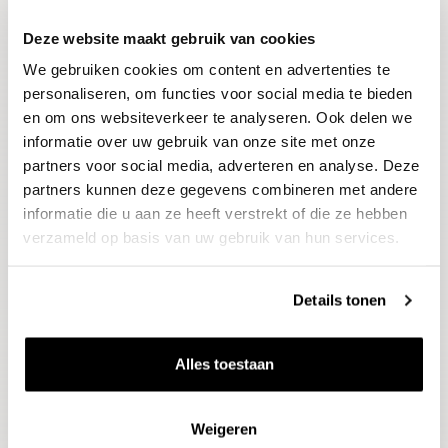
Deze website maakt gebruik van cookies
Blijf op de hoogte
We gebruiken cookies om content en advertenties te
Ontvang het laatste wijnnieuws, proeverijen en
evenementen
personaliseren, om functies voor social media te bieden
en om ons websiteverkeer te analyseren. Ook delen we
informatie over uw gebruik van onze site met onze
E-mailadres
partners voor social media, adverteren en analyse. Deze
partners kunnen deze gegevens combineren met andere
informatie die u aan ze heeft verstrekt of die ze hebben
Aanmelden
verzameld op basis van uw gebruik van hun services.
Details tonen
Alles toestaan
Weigeren
Wijnen
Thema's