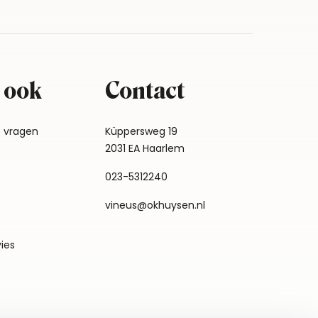
 ook
Contact
e vragen
Küppersweg 19
2031 EA Haarlem
023-5312240
vineus@okhuysen.nl
vies