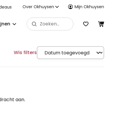
Over Okhuysen
Mijn Okhuysen
deaus
ijnen
Wis filters
dracht aan.