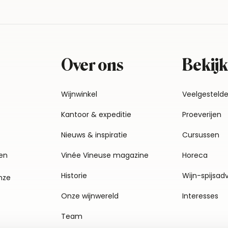
Over ons
Bekijk
Wijnwinkel
Veelgesteld
Kantoor & expeditie
Proeverijen
Nieuws & inspiratie
Cursussen
en
Vinée Vineuse magazine
Horeca
Historie
Wijn-spijsad
nze
Onze wijnwereld
Interesses
Team