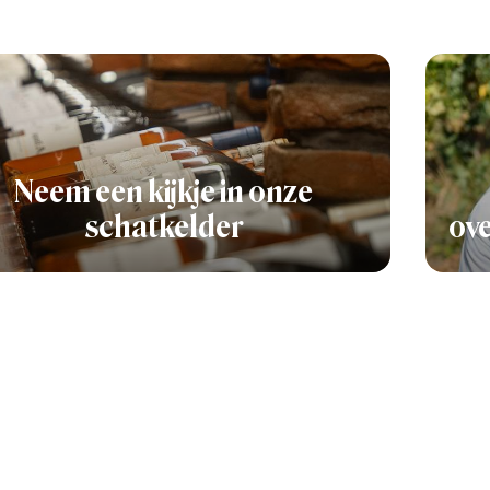
Neem een kijkje in onze
schatkelder
ove