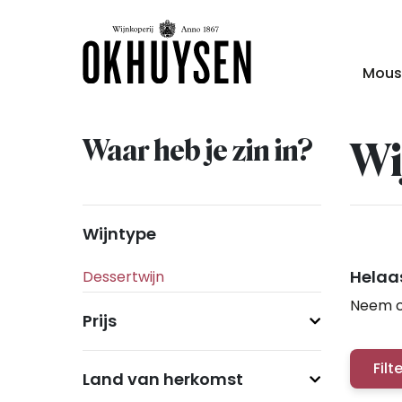
Mous
Waar heb je zin in?
Wi
Wijntype
Helaas
Neem c
Prijs
Filt
Land van herkomst