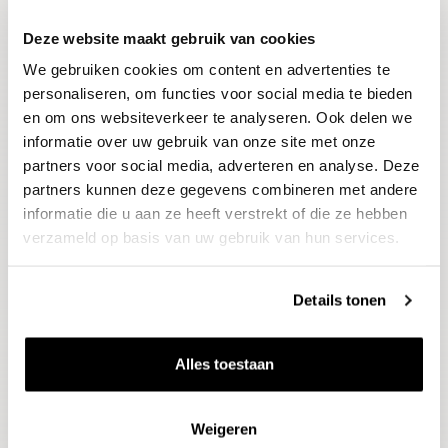
Deze website maakt gebruik van cookies
Blijf op de hoogte
We gebruiken cookies om content en advertenties te
Ontvang het laatste wijnnieuws, proeverijen en
evenementen
personaliseren, om functies voor social media te bieden
en om ons websiteverkeer te analyseren. Ook delen we
informatie over uw gebruik van onze site met onze
E-mailadres
partners voor social media, adverteren en analyse. Deze
partners kunnen deze gegevens combineren met andere
informatie die u aan ze heeft verstrekt of die ze hebben
Aanmelden
verzameld op basis van uw gebruik van hun services.
Details tonen
Alles toestaan
Weigeren
Wijnen
Thema's