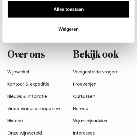
Voordelen van onze
voorverkopen
Alles toestaan
Dessertwijn
Vinée Vineuse
Distillaten
Weigeren
Cadeaus
Over ons
Bekijk ook
Wijnwinkel
Veelgestelde vragen
Kantoor & expeditie
Proeverijen
Nieuws & inspiratie
Cursussen
Vinée Vineuse magazine
Horeca
Historie
Wijn-spijsadvies
Onze wijnwereld
Interesses