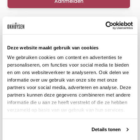
Aanmelden
Deze website maakt gebruik van cookies
We gebruiken cookies om content en advertenties te
personaliseren, om functies voor social media te bieden
Wijnen
Thema's
en om ons websiteverkeer te analyseren. Ook delen we
informatie over uw gebruik van onze site met onze
partners voor social media, adverteren en analyse. Deze
Alle wijnen
Voorverkopen
partners kunnen deze gegevens combineren met andere
Mousserend
Huiswijnen
informatie die u aan ze heeft verstrekt of die ze hebben
verzameld op basis van uw gebruik van hun services.
Witte wijn
Proefpakketten
Rosé
Relatiegeschenken
Details tonen
Rode wijn