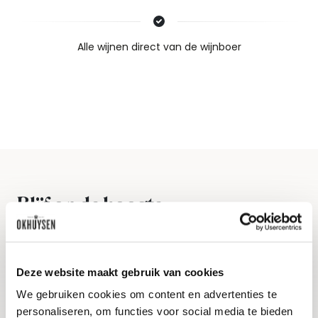
Nieuws & inspiratie in Vineé Vineuse
Alle wijnen direct van de wijnboer
Vandaag voor 12.00 uur besteld, morgen in huis
Gratis thuisbezorgd vanaf €115,00
Iedere wijn per fles te bestellen
Blijf op de hoogte
Ontvang het laatste wijnnieuws, proeverijen en
evenementen
Deze website maakt gebruik van cookies
E-mailadres
We gebruiken cookies om content en advertenties te
personaliseren, om functies voor social media te bieden