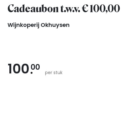
Cadeaubon t.w.v. € 100,00
Wijnkoperij Okhuysen
100
00
per stuk