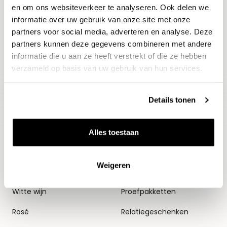
en om ons websiteverkeer te analyseren. Ook delen we
Aanmelden
informatie over uw gebruik van onze site met onze
partners voor social media, adverteren en analyse. Deze
partners kunnen deze gegevens combineren met andere
informatie die u aan ze heeft verstrekt of die ze hebben
verzameld op basis van uw gebruik van hun services.
Details tonen
Wijnen
Thema's
Alles toestaan
Alle wijnen
Voorverkopen
Weigeren
Mousserend
Huiswijnen
Witte wijn
Proefpakketten
Rosé
Relatiegeschenken