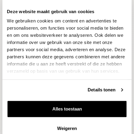
Deze website maakt gebruik van cookies
Blijf op de hoogte
We gebruiken cookies om content en advertenties te
Ontvang het laatste wijnnieuws, proeverijen en
evenementen
personaliseren, om functies voor social media te bieden
en om ons websiteverkeer te analyseren. Ook delen we
informatie over uw gebruik van onze site met onze
E-mailadres
partners voor social media, adverteren en analyse. Deze
partners kunnen deze gegevens combineren met andere
informatie die u aan ze heeft verstrekt of die ze hebben
Aanmelden
verzameld op basis van uw gebruik van hun services.
Details tonen
Alles toestaan
Weigeren
Wijnen
Thema's