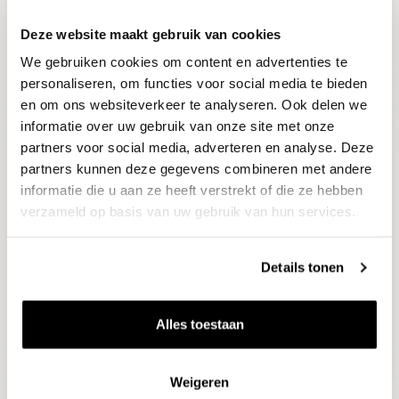
Deze website maakt gebruik van cookies
Blijf op de hoogte
We gebruiken cookies om content en advertenties te
Ontvang het laatste wijnnieuws, proeverijen en
evenementen
personaliseren, om functies voor social media te bieden
en om ons websiteverkeer te analyseren. Ook delen we
informatie over uw gebruik van onze site met onze
E-mailadres
partners voor social media, adverteren en analyse. Deze
partners kunnen deze gegevens combineren met andere
informatie die u aan ze heeft verstrekt of die ze hebben
Aanmelden
verzameld op basis van uw gebruik van hun services.
Details tonen
Alles toestaan
Weigeren
Wijnen
Thema's