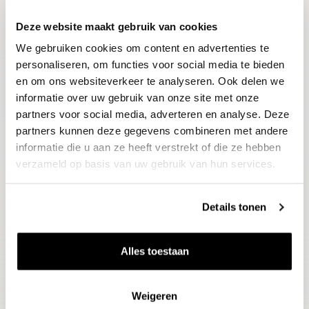
Deze website maakt gebruik van cookies
Blijf op de hoogte
We gebruiken cookies om content en advertenties te
Ontvang het laatste wijnnieuws, proeverijen en
evenementen
personaliseren, om functies voor social media te bieden
en om ons websiteverkeer te analyseren. Ook delen we
informatie over uw gebruik van onze site met onze
E-mailadres
partners voor social media, adverteren en analyse. Deze
partners kunnen deze gegevens combineren met andere
informatie die u aan ze heeft verstrekt of die ze hebben
Aanmelden
verzameld op basis van uw gebruik van hun services.
Details tonen
Alles toestaan
Weigeren
Wijnen
Thema's