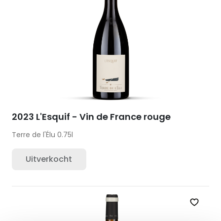
2023 L'Esquif - Vin de France rouge
Terre de l'Élu
0.75l
Uitverkocht
Zet op 