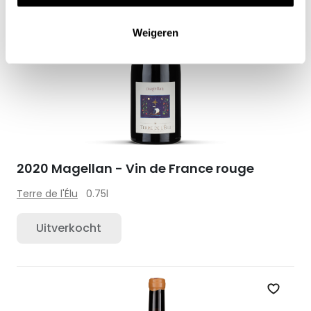
Weigeren
2020 Magellan - Vin de France rouge
Terre de l'Élu
0.75l
Uitverkocht
Zet op 