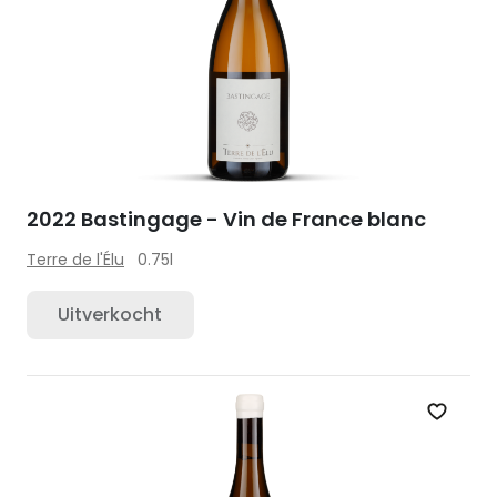
2022 Bastingage - Vin de France blanc
Terre de l'Élu
0.75l
Uitverkocht
Zet op 