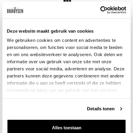
Deze website maakt gebruik van cookies
We gebruiken cookies om content en advertenties te
personaliseren, om functies voor social media te bieden
en om ons websiteverkeer te analyseren. Ook delen we
informatie over uw gebruik van onze site met onze
partners voor social media, adverteren en analyse. Deze
2021 L'Aiglerie - Vin de France rouge
partners kunnen deze gegevens combineren met andere
Terre de l'Élu
0.75l
informatie die u aan ze heeft verstrekt of die ze hebben
verzameld op basis van uw gebruik van hun services.
Uitverkocht
Details tonen
Zet op 
Alles toestaan