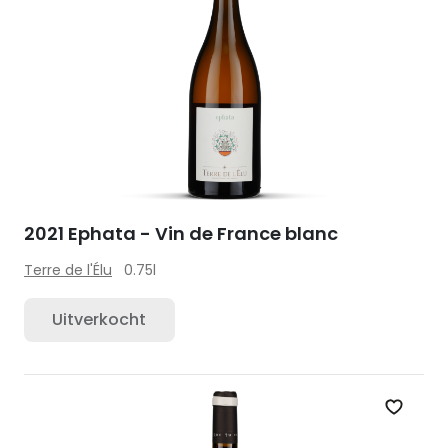
2021 Ephata - Vin de France blanc
Terre de l'Élu
0.75l
Uitverkocht
Zet op 