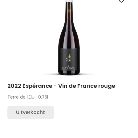
Zet op 
2022 Espérance - Vin de France rouge
Terre de l'Élu
0.75l
Uitverkocht