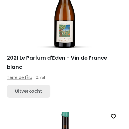
2021 Le Parfum d'Eden - Vin de France
blanc
Terre de l'Élu
0.75l
Uitverkocht
Zet op 