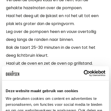
gehakte hazelnoten over de pompoen.
Haal het deeg uit de ijskast en rol het uit tot een
plak iets groter dan de springvorm.
Leg over de pompoen heen en vouw overtollig
deeg langs de randen naar binnen.
Bak de taart 25-30 minuten in de oven tot het
deeg lichtbruin kleurt.
Haal uit de oven en zet de oven op grillstand.
Bekleed een bakplaat met bakpapier.
Keer de taart om op de bakplaat en verdeel rest
van de gehakte hazelnoten erover.
Deze website maakt gebruik van cookies
Smelt de 20 gram boter en bestrijk de taart met
We gebruiken cookies om content en advertenties te
de gesmolten boter.
personaliseren, om functies voor social media te bieden
Zet de taart nog 4-6 minuten onder de grill tot de
en om ons websiteverkeer te analyseren. Ook delen we