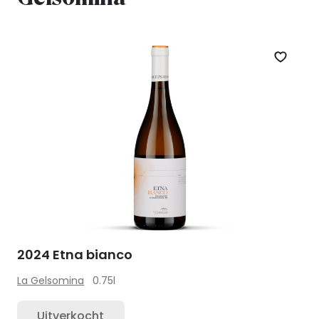
Zet op 
2024 Etna bianco
La Gelsomina
0.75l
Uitverkocht