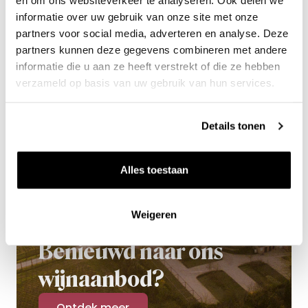
en om ons websiteverkeer te analyseren. Ook delen we
informatie over uw gebruik van onze site met onze
partners voor social media, adverteren en analyse. Deze
partners kunnen deze gegevens combineren met andere
informatie die u aan ze heeft verstrekt of die ze hebben
verzameld op basis van uw gebruik van hun services.
Details tonen
Alles toestaan
Weigeren
Benieuwd naar ons
wijnaanbod?
Ontdek meer